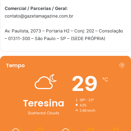
Comercial / Parcerias / Geral:
contato@gazetamagazine.com.br
Av. Paulista, 2073 – Portaria H2 – Conj: 202 – Consolação
– 01311-300 – São Paulo – SP – (SEDE PRÓPRIA)
Tempo
29
℃
Teresina
39º - 23º
43%
2.68 km/h
Scattered Clouds