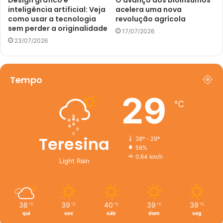
inteligência artificial: Veja
acelera uma nova
como usar a tecnologia
revolução agrícola
sem perder a originalidade
17/07/2026
23/07/2026
Tempo
29
℃
Teresina
38º - 29º
58%
0.64 km/h
Light Rain
38
39
40
39
39
℃
℃
℃
℃
℃
qui
sex
sáb
dom
seg