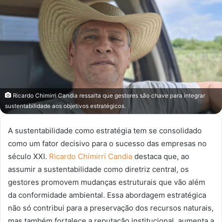
mail
Ricardo Chimirri Candia ressalta que gestores são chave para integrar
sustentabilidade aos objetivos estratégicos.
A sustentabilidade como estratégia tem se consolidado
como um fator decisivo para o sucesso das empresas no
século XXI.
Ricardo Chimirri Candia
destaca que, ao
assumir a sustentabilidade como diretriz central, os
gestores promovem mudanças estruturais que vão além
da conformidade ambiental. Essa abordagem estratégica
não só contribui para a preservação dos recursos naturais,
mas também fortalece a reputação institucional, aumenta a