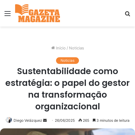
Menu
P
p
Início
/
Noticias
Noticias
Sustentabilidade como
estratégia: o papel do gestor
na transformação
organizacional
Mande
Diego Velázquez
26/06/2025
265
3 minutos de leitura
um
e-