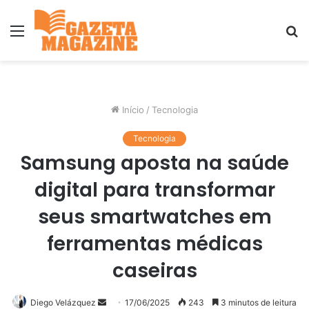
Menu
P
p
Início
/
Tecnologia
Tecnologia
Samsung aposta na saúde
digital para transformar
seus smartwatches em
ferramentas médicas
caseiras
Mande
Diego Velázquez
17/06/2025
243
3 minutos de leitura