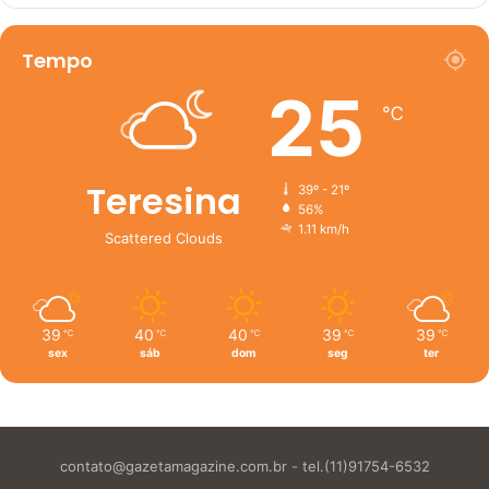
Tempo
25
℃
Teresina
39º - 21º
56%
1.11 km/h
Scattered Clouds
39
40
40
39
39
℃
℃
℃
℃
℃
sex
sáb
dom
seg
ter
contato@gazetamagazine.com.br
- tel.(11)91754-6532